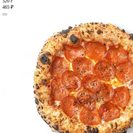
320 г
465 ₽