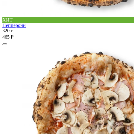
ХИТ
Пепперони
320 г
465 ₽