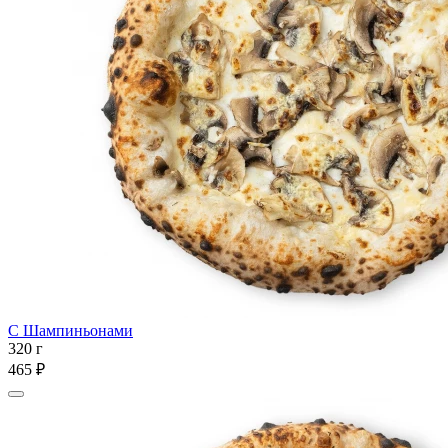
С Шампиньонами
320 г
465 ₽