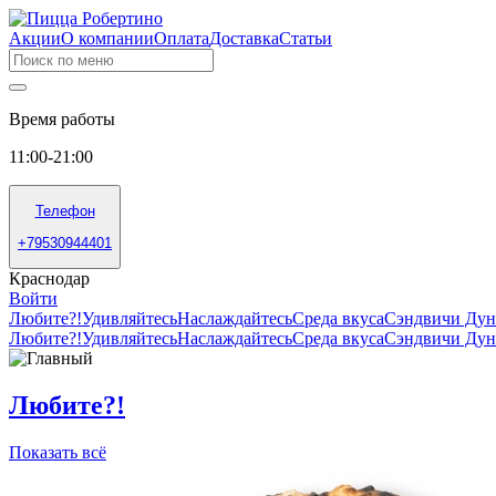
Акции
О компании
Оплата
Доставка
Статьи
Время работы
11:00-21:00
Телефон
+79530944401
Краснодар
Войти
Любите?!
Удивляйтесь
Наслаждайтесь
Среда вкуса
Сэндвичи Ду
Любите?!
Удивляйтесь
Наслаждайтесь
Среда вкуса
Сэндвичи Ду
Любите?!
Показать всё